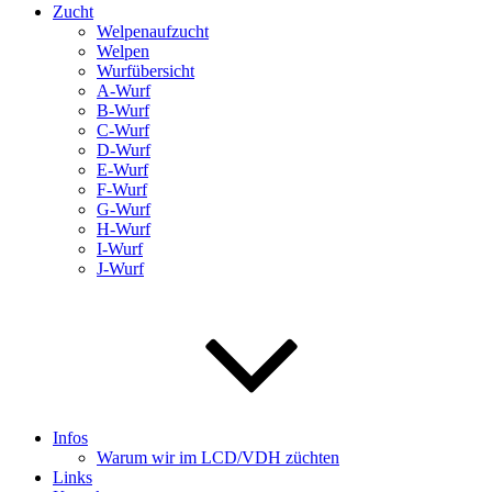
Zucht
Welpenaufzucht
Welpen
Wurfübersicht
A-Wurf
B-Wurf
C-Wurf
D-Wurf
E-Wurf
F-Wurf
G-Wurf
H-Wurf
I-Wurf
J-Wurf
Infos
Warum wir im LCD/VDH züchten
Links