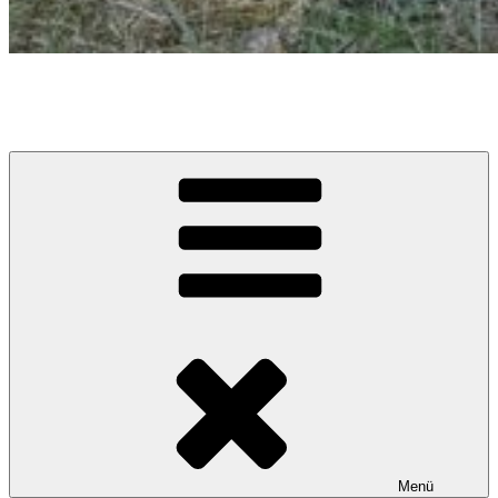
Caramel Cracker – Labrador Retriever
Züchter im VDH / LCD / FCI
Menü