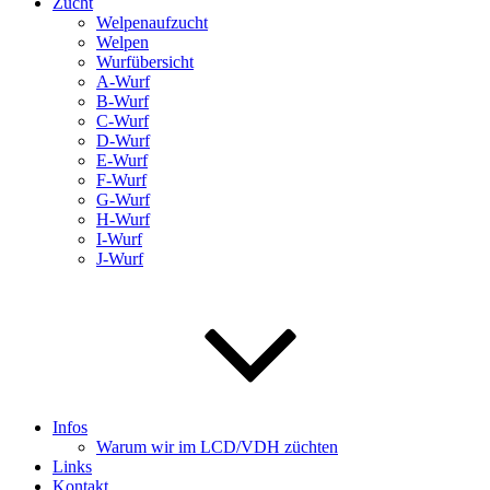
Zucht
Welpenaufzucht
Welpen
Wurfübersicht
A-Wurf
B-Wurf
C-Wurf
D-Wurf
E-Wurf
F-Wurf
G-Wurf
H-Wurf
I-Wurf
J-Wurf
Infos
Warum wir im LCD/VDH züchten
Links
Kontakt