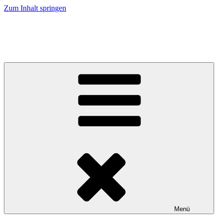
Zum Inhalt springen
Caramel Cracker – Labrador Retriever
Züchter im VDH / LCD / FCI
Menü