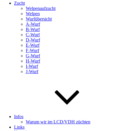
Zucht
Welpenaufzucht
Welpen
Wurfübersicht
A-Wurf
B-Wurf
C-Wurf
D-Wurf
E-Wurf
F-Wurf
G-Wurf
H-Wurf
I-Wurf
J-Wurf
Infos
Warum wir im LCD/VDH züchten
Links