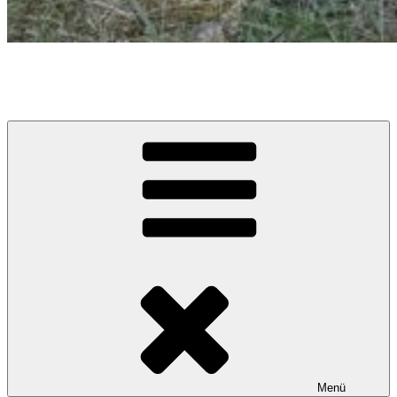
Caramel Cracker – Labrador Retriever
Züchter im VDH / LCD / FCI
Menü