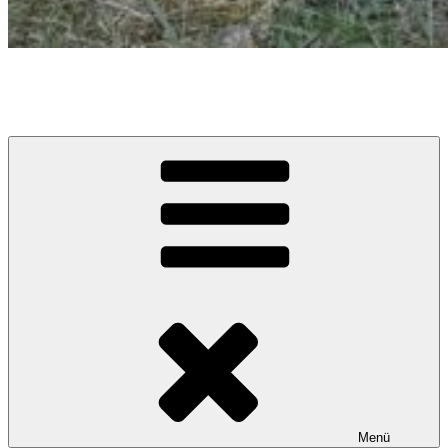
Caramel Cracker – Labrador Retriever
Züchter im VDH / LCD / FCI
Menü