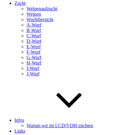
Zucht
Welpenaufzucht
Welpen
Wurfübersicht
A-Wurf
B-Wurf
C-Wurf
D-Wurf
E-Wurf
F-Wurf
G-Wurf
H-Wurf
I-Wurf
J-Wurf
Infos
Warum wir im LCD/VDH züchten
Links