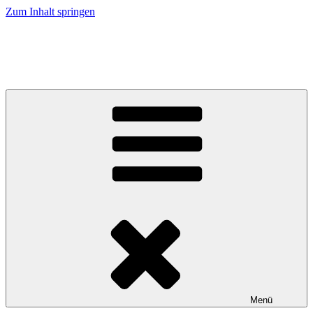
Zum Inhalt springen
Caramel Cracker – Labrador Retriever
Züchter im VDH / LCD / FCI
Menü