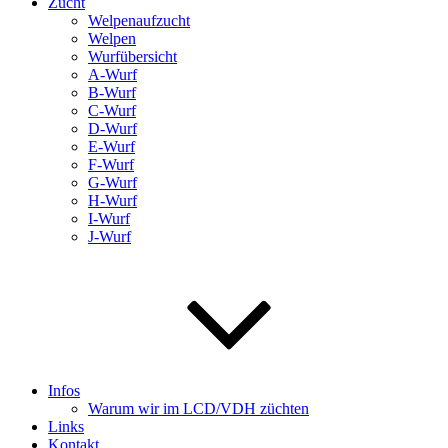
Zucht
Welpenaufzucht
Welpen
Wurfübersicht
A-Wurf
B-Wurf
C-Wurf
D-Wurf
E-Wurf
F-Wurf
G-Wurf
H-Wurf
I-Wurf
J-Wurf
Infos
Warum wir im LCD/VDH züchten
Links
Kontakt