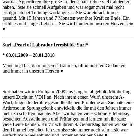
war das Apportieren ihre große Leidenschaft. Ohne viel trainiert zu
haben, löste sie schnell Aufgaben und war sogar zwei mal recht
erfolgreich bei Trainingsworkingtests. Sie war einfach immer
gesund. Mit 15 Jahren und 7 Monaten war ihre Kraft zu Ende. Ein
erfülltes und langes Leben… Sie wird immer in unseren Herzen sein
♥
Suri „Pearl of Labrador Irresistible Suri“
* 03.01.2009 – 28.01.2018
Manchmal bist du in unseren Träumen, oft in unseren Gedanken
und immer in unseren Herzen ♥
Suri haben wir im Frühjahr 2009 aus Ungarn abgeholt. Mit ihr fing
unsere Zucht im VDH an. Nach ihrem ersten Wurf, unserem A-
Wurf, fingen leider ihre gesundheitlichen Probleme an. Sie hatte eine
Arthrose im Sprunggelenk entwickelt, die ihr mit den Jahren immer
mehr zu schaffen machte. Aber wir hatten viele schöne Erlebnisse,
besuchten Ausstellungen und Prüfungen und lernten mit ihr ganz
viele Leute kennen. Kurz nach ihrem 9. Geburtstag haben wir sie in
den Himmel begleitet. Ich vermisse sie immer noch sehr…sie war
einfach mein Seelenhund und immer an meiner Seite ♥