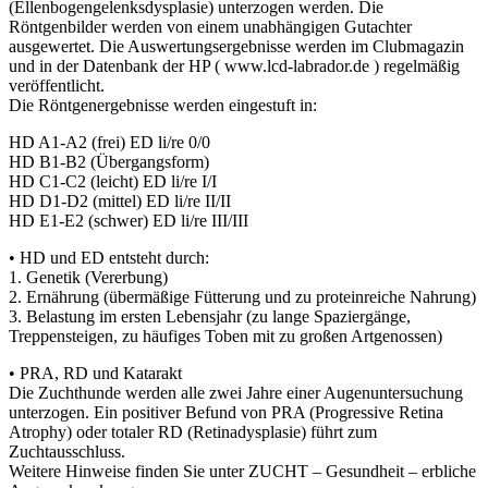
(Ellenbogengelenksdysplasie) unterzogen werden. Die
Röntgenbilder werden von einem unabhängigen Gutachter
ausgewertet. Die Auswertungsergebnisse werden im Clubmagazin
und in der Datenbank der HP ( www.lcd-labrador.de ) regelmäßig
veröffentlicht.
Die Röntgenergebnisse werden eingestuft in:
HD A1-A2 (frei) ED li/re 0/0
HD B1-B2 (Übergangsform)
HD C1-C2 (leicht) ED li/re I/I
HD D1-D2 (mittel) ED li/re II/II
HD E1-E2 (schwer) ED li/re III/III
• HD und ED entsteht durch:
1. Genetik (Vererbung)
2. Ernährung (übermäßige Fütterung und zu proteinreiche Nahrung)
3. Belastung im ersten Lebensjahr (zu lange Spaziergänge,
Treppensteigen, zu häufiges Toben mit zu großen Artgenossen)
• PRA, RD und Katarakt
Die Zuchthunde werden alle zwei Jahre einer Augenuntersuchung
unterzogen. Ein positiver Befund von PRA (Progressive Retina
Atrophy) oder totaler RD (Retinadysplasie) führt zum
Zuchtausschluss.
Weitere Hinweise finden Sie unter ZUCHT – Gesundheit – erbliche