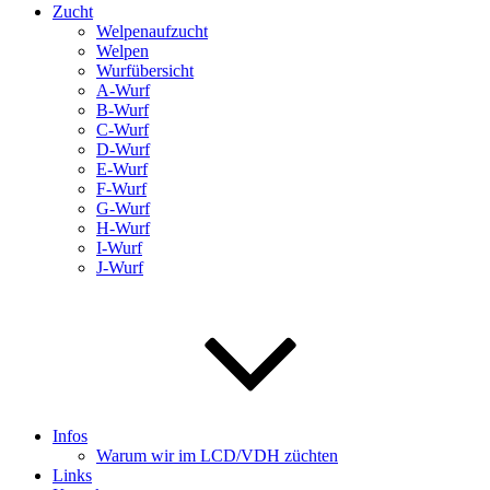
Zucht
Welpenaufzucht
Welpen
Wurfübersicht
A-Wurf
B-Wurf
C-Wurf
D-Wurf
E-Wurf
F-Wurf
G-Wurf
H-Wurf
I-Wurf
J-Wurf
Infos
Warum wir im LCD/VDH züchten
Links