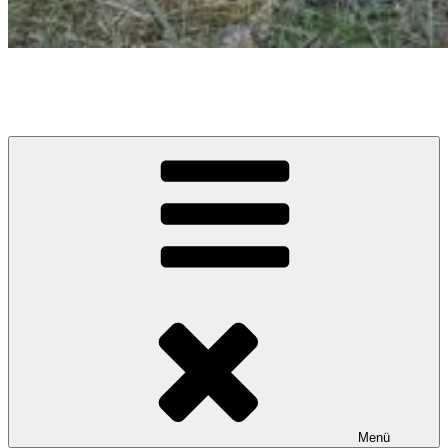
Caramel Cracker – Labrador Retriever
Züchter im VDH / LCD / FCI
Menü