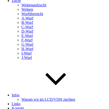
Zucht
Welpenaufzucht
Welpen
Wurfübersicht
A-Wurf
B-Wurf
C-Wurf
D-Wurf
E-Wurf
F-Wurf
G-Wurf
H-Wurf
I-Wurf
J-Wurf
Infos
Warum wir im LCD/VDH züchten
Links
Kontakt