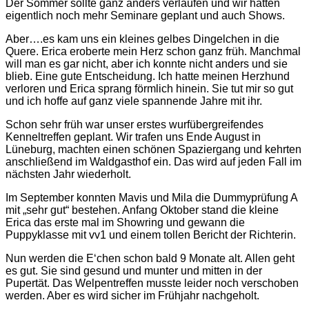
Der Sommer sollte ganz anders verlaufen und wir hatten
eigentlich noch mehr Seminare geplant und auch Shows.
Aber….es kam uns ein kleines gelbes Dingelchen in die
Quere. Erica eroberte mein Herz schon ganz früh. Manchmal
will man es gar nicht, aber ich konnte nicht anders und sie
blieb. Eine gute Entscheidung. Ich hatte meinen Herzhund
verloren und Erica sprang förmlich hinein. Sie tut mir so gut
und ich hoffe auf ganz viele spannende Jahre mit ihr.
Schon sehr früh war unser erstes wurfübergreifendes
Kenneltreffen geplant. Wir trafen uns Ende August in
Lüneburg, machten einen schönen Spaziergang und kehrten
anschließend im Waldgasthof ein. Das wird auf jeden Fall im
nächsten Jahr wiederholt.
Im September konnten Mavis und Mila die Dummyprüfung A
mit „sehr gut“ bestehen. Anfang Oktober stand die kleine
Erica das erste mal im Showring und gewann die
Puppyklasse mit vv1 und einem tollen Bericht der Richterin.
Nun werden die E‘chen schon bald 9 Monate alt. Allen geht
es gut. Sie sind gesund und munter und mitten in der
Pupertät. Das Welpentreffen musste leider noch verschoben
werden. Aber es wird sicher im Frühjahr nachgeholt.