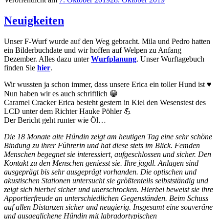
Neuigkeiten
Unser F-Wurf wurde auf den Weg gebracht. Mila und Pedro hatten
ein Bilderbuchdate und wir hoffen auf Welpen zu Anfang
Dezember. Alles dazu unter
Wurfplanung
. Unser Wurftagebuch
finden Sie
hier
.
Wir wussten ja schon immer, dass unsere Erica ein toller Hund ist
♥
Nun haben wir es auch schriftlich
😁
Caramel Cracker Erica besteht gestern in Kiel den Wesenstest des
LCD unter dem Richter Hauke Pöhler
💪
Der Bericht geht runter wie Öl…
Die 18 Monate alte Hündin zeigt am heutigen Tag eine sehr schöne
Bindung zu ihrer Führerin und hat diese stets im Blick. Femden
Menschen begegnet sie interessiert, aufgeschlossen und sicher. Den
Kontakt zu den Menschen geniesst sie. Ihre ja
gdl. Anlagen sind
ausgeprägt bis sehr ausgeprägt vorhanden. Die optischen und
akustischen Stationen untersucht sie größtenteils selbstständig und
zeigt sich hierbei sicher und unerschrocken. Hierbei beweist sie ihre
Apportierfreude an unterschiedlichen Gegenständen. Beim Schuss
auf allen Distanzen sicher und neugierig. Insgesamt eine souveräne
und ausgeglichene Hündin mit labradortypischen