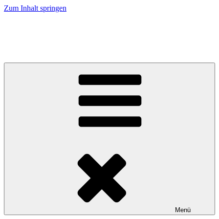
Zum Inhalt springen
Caramel Cracker – Labrador Retriever
Züchter im VDH / LCD / FCI
Menü