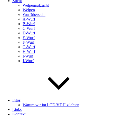
Zucht
Welpenaufzucht
Welpen
Wurfübersicht
A-Wurf
B-Wurf
C-Wurf
D-Wurf
E-Wurf
F-Wurf
G-Wurf
H-Wurf
I-Wurf
J-Wurf
Infos
Warum wir im LCD/VDH züchten
Links
Kontakt