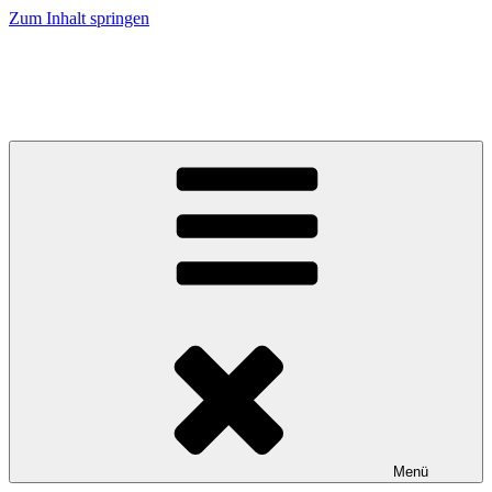
Zum Inhalt springen
Caramel Cracker – Labrador Retriever
Züchter im VDH / LCD / FCI
Menü