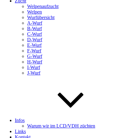
Zucht
Welpenaufzucht
Welpen
Wurfübersicht
A-Wurf
B-Wurf
C-Wurf
D-Wurf
E-Wurf
F-Wurf
G-Wurf
H-Wurf
I-Wurf
J-Wurf
Infos
Warum wir im LCD/VDH züchten
Links
Kontakt