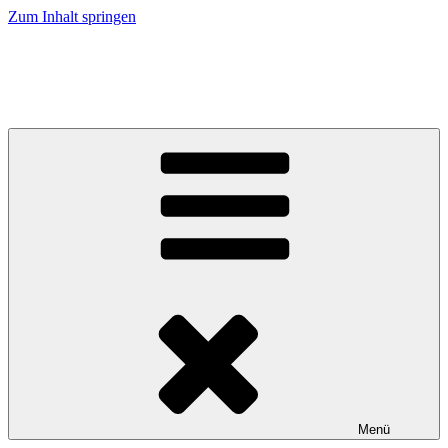
Zum Inhalt springen
Caramel Cracker – Labrador Retriever
Züchter im VDH / LCD / FCI
Menü